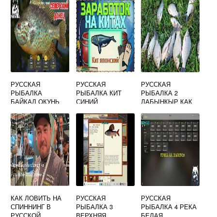
РУССКАЯ
РУССКАЯ
РУССКАЯ
РЫБАЛКА
РЫБАЛКА КИТ
РЫБАЛКА 2
БАЙКАЛ ОКУНЬ
СИНИЙ
ЛАБЫНКЫР КАК
БЫСТРО
ЗАРАБОТАТЬ
ДЕНЬГИ
КАК ЛОВИТЬ НА
РУССКАЯ
РУССКАЯ
СПИННИНГ В
РЫБАЛКА 3
РЫБАЛКА 4 РЕКА
РУССКОЙ
ВЕРХНЯЯ
БЕЛАЯ