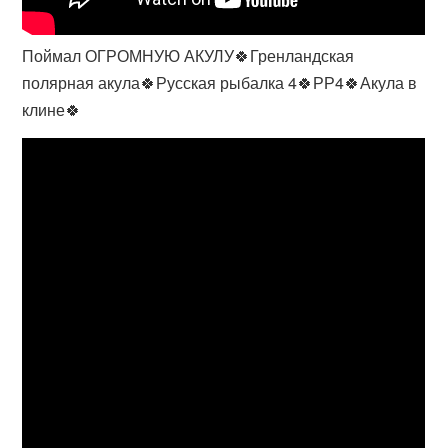
Поймал ОГРОМНУЮ АКУЛУ🍀Гренландская
полярная акула🍀Русская рыбалка 4🍀РР4🍀Акула в
клине🍀