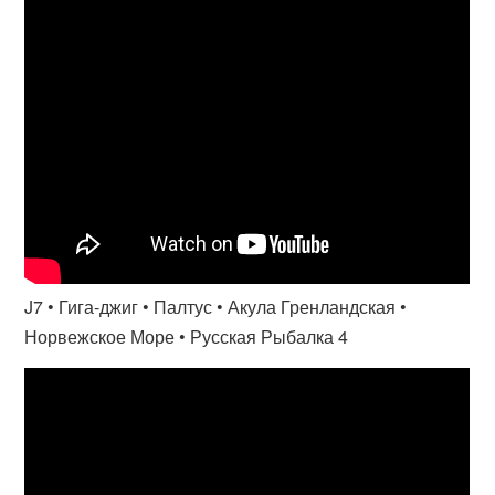
J7 • Гига-джиг • Палтус • Акула Гренландская •
Норвежское Море • Русская Рыбалка 4