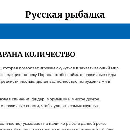
Русская рыбалка
ПАРАНА КОЛИЧЕСТВО
а, которая позволяет игрокам окунуться в захватывающий мир
 экспедицию на реку Парана, чтобы поймать различные виды
ей реалистичностью, делая вас полностью погруженными в
лючая спиннинг, фидер, мормышку и многое другое.
е различные снасти, чтобы уловить самых крупных
количество) указывает на наличие рыбы в данной реке.
имеете больше шансов поймать редких и крупных рыб. Это