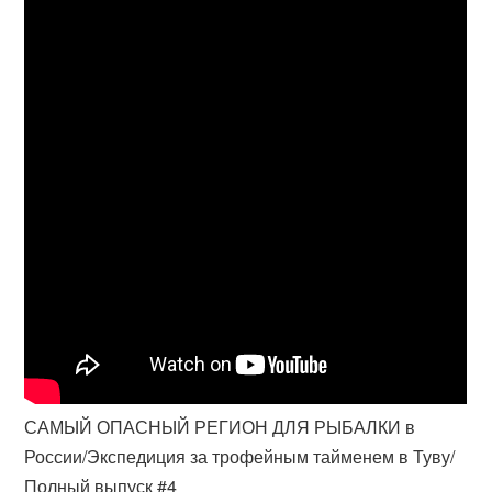
САМЫЙ ОПАСНЫЙ РЕГИОН ДЛЯ РЫБАЛКИ в
России/Экспедиция за трофейным тайменем в Туву/
Полный выпуск #4