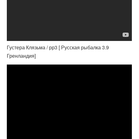
Густера Клязьма / рр3 [ Русская рыбалка 3.9
Гренландия]