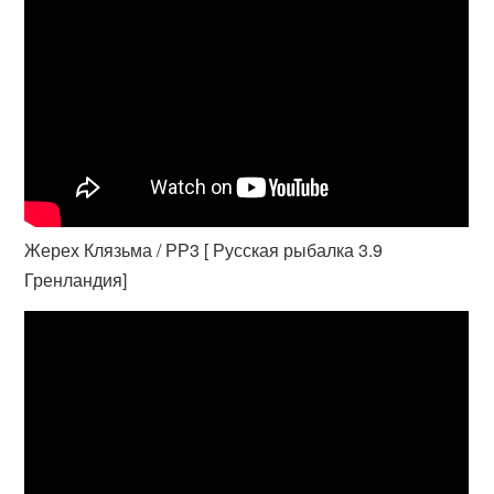
Жерех Клязьма / РР3 [ Русская рыбалка 3.9
Гренландия]