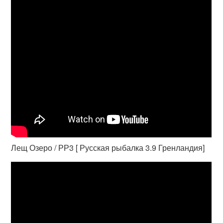
Лещ Озеро / РР3 [ Русская рыбалка 3.9 Гренландия]