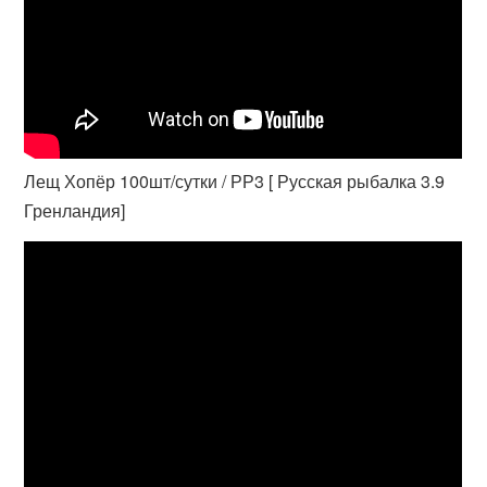
Лещ Хопёр 100шт/сутки / РР3 [ Русская рыбалка 3.9
Гренландия]