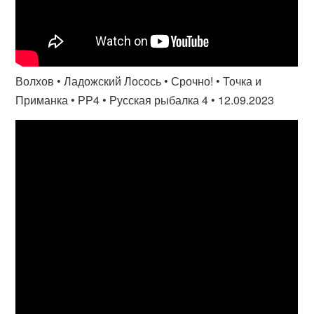
Волхов • Ладожский Лосось • Срочно! • Точка и
Приманка • РР4 • Русская рыбалка 4 • 12.09.2023