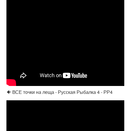
🐠 ВСЕ точки на леща - Русская Рыбалка 4 - РР4