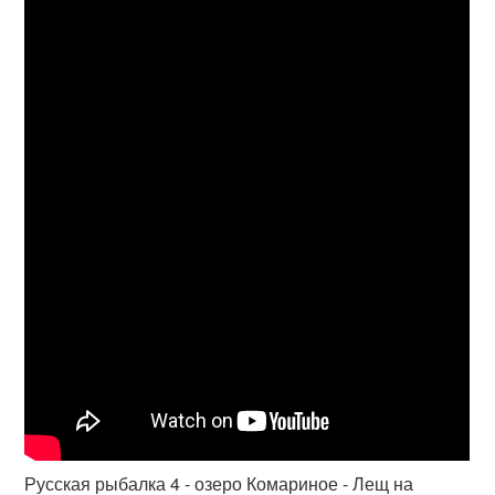
Русская рыбалка 4 - озеро Комариное - Лещ на