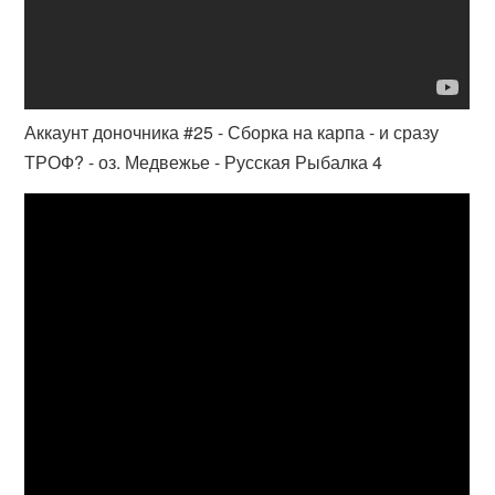
Аккаунт доночника #25 - Сборка на карпа - и сразу
ТРОФ? - оз. Медвежье - Русская Рыбалка 4