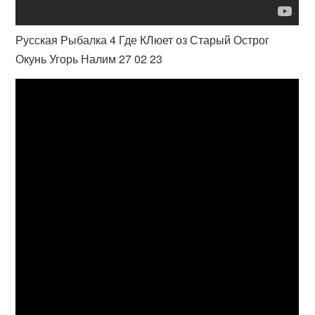
Русская Рыбалка 4 Где КЛюет оз Старый Острог
Окунь Угорь Налим 27 02 23