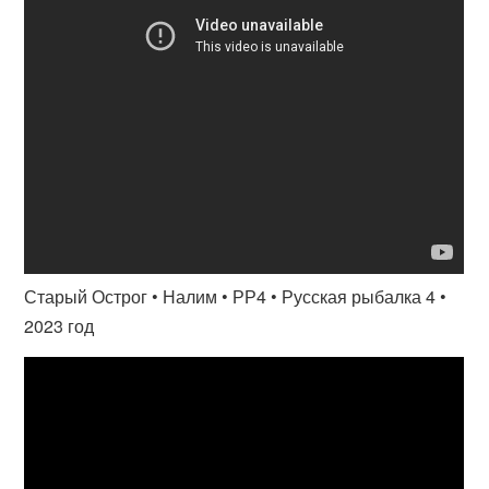
Старый Острог • Налим • РР4 • Русская рыбалка 4 •
2023 год