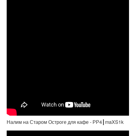
Налим на Старом Остроге для кафе - РР4┃maXS1k