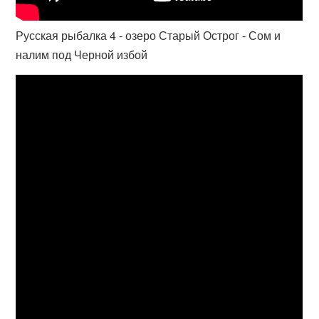
Русская рыбалка 4 - озеро Старый Острог - Сом и
налим под Черной избой