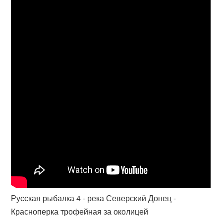
Русская рыбалка 4 - река Северский Донец -
Красноперка трофейная за околицей