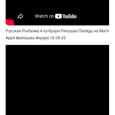
Русская Рыбалка 4 оз Куори Ряпушка Пелядь на Матч
#рр4 #ряпушка #куори 15 09 23