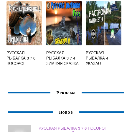
РУССКАЯ
РУССКАЯ
РУССКАЯ
РЫБАЛКА 3 7 6
РЫБАЛКА 3 7 4
РЫБАЛКА 4
НОСОРОГ
ЗИМНЯЯ СКАЗКА
УКАЗАН
ОРАНЖЕВОИГЛЫ
РЯПУШКА
НЕВЕРНЫЙ КОД
Й
ПОДТВЕРЖДЕНИЯ
Реклама
Новое
РУССКАЯ РЫБАЛКА 3 7 6 НОСОРОГ