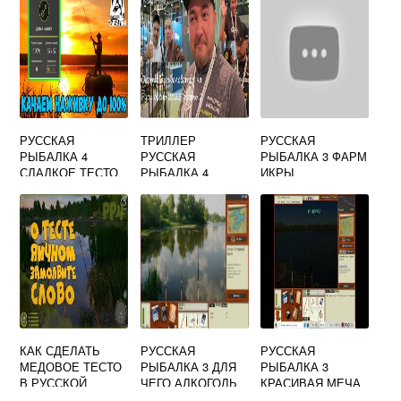
РУССКАЯ
ТРИЛЛЕР
РУССКАЯ
РЫБАЛКА 4
РУССКАЯ
РЫБАЛКА 3 ФАРМ
СЛАДКОЕ ТЕСТО
РЫБАЛКА 4
ИКРЫ
СМОТРЕТЬ
КАК СДЕЛАТЬ
РУССКАЯ
РУССКАЯ
МЕДОВОЕ ТЕСТО
РЫБАЛКА 3 ДЛЯ
РЫБАЛКА 3
В РУССКОЙ
ЧЕГО АЛКОГОЛЬ
КРАСИВАЯ МЕЧА
РЫБАЛКЕ 4
ОСТРОВОК ЯМЫ