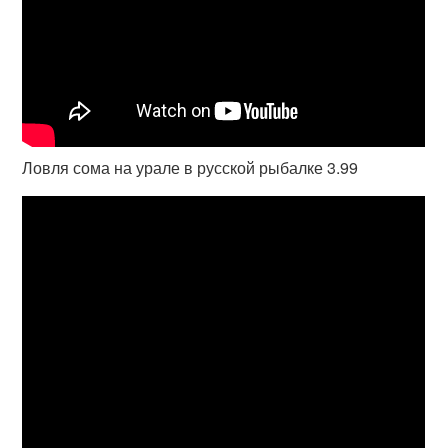
Ловля сома на урале в русской рыбалке 3.99