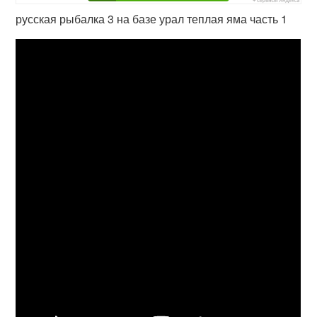
русская рыбалка 3 на базе урал теплая яма часть 1