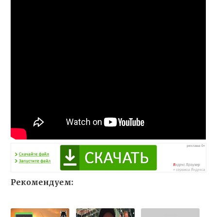
Рекомендуем: