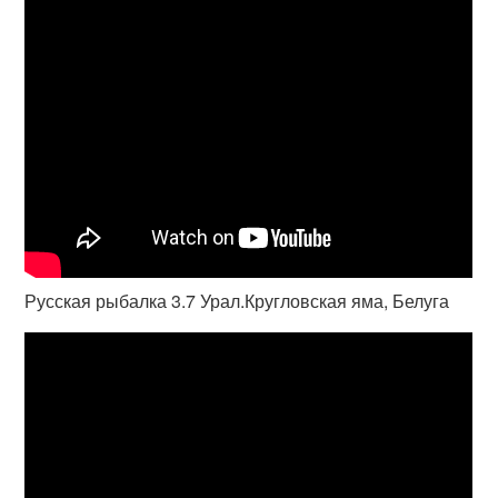
Русская рыбалка 3.7 Урал.Кругловская яма, Белуга