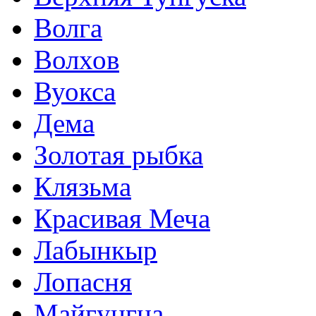
Волга
Волхов
Вуокса
Дема
Золотая рыбка
Клязьма
Красивая Меча
Лабынкыр
Лопасня
Майгунгна