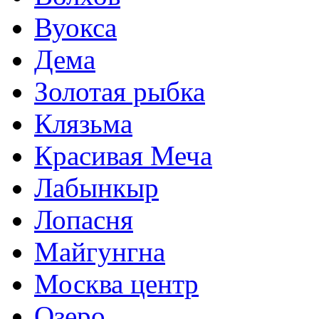
Вуокса
Дема
Золотая рыбка
Клязьма
Красивая Меча
Лабынкыр
Лопасня
Майгунгна
Москва центр
Озеро