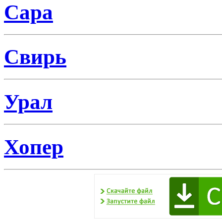
Сара
Свирь
Урал
Хопер