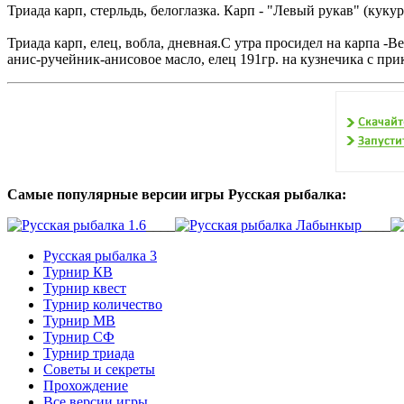
Триада карп, стерльдь, белоглазка. Карп - "Левый рукав" (кукур
Триада карп, елец, вобла, дневная.С утра просидел на карпа -В
анис-ручейник-анисовое масло, елец 191гр. на кузнечика с пр
Самые популярные версии игры Русская рыбалка:
____
____
Русская рыбалка 3
Турнир КВ
Турнир квест
Турнир количество
Турнир МВ
Турнир СФ
Турнир триада
Советы и секреты
Прохождение
Все версии игры