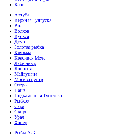
Блог
Ахтуба
Верхняя Тунгуска
Волга
Волхов
Вуокса
Дема
Золотая рыбка
Клязьма
Красивая Меча
Лабынкыр
Лопасня
Майгунгна
Москва центр
Озеро
Паша
Подкаменная Тунгуска
Рыбхоз
Сара
Свирь
Урал
Хопер
Рыбы А-Б