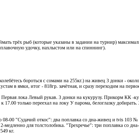
мать трёх рыб (которые указаны в задании на турнир) максималь
оплавочную удочку, нахлыстом или на спиннинг).
лебётесь бороться с сомами на 255кг.) на живец 3 донки - около 
там в ямки, итог - 818гр. зачётная, и сразу переходим на перво
. Первая лока Левый рукав. 3 донки на кукурузу. Прикорм КК -ку
к 17.00 только переехал на локу У парома, белоглазку добирать.
До 08-00 "Судачий откос": два поплавка со дна-живец и tvis 103 
 2-медленно для толстолобика. "Трехречье": три поплавка со дн
549 кг.