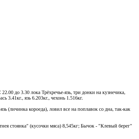
 22.00 до 3.30 лока Трёхречье-язь, три донки на кузнечика,
3.41кг., язь 6.203кг., чехонь 1.516кг.
язь (личинка короеда), ловил все на поплавок со дна, так-как
нея стоянка" (кусочки мяса) 8,545кг; Бычок - "Клевый берег"