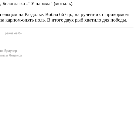
; Белоглазка -" У парома" (мотыль).
и ельцом на Раздолье. Вобла 667гр., на ручейник с прикормом
за карпом-опять ноль. В итоге двух рыб хватило для победы.