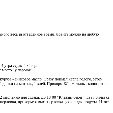
ного веса за отведенное время.
Ловить можно на любую
4 утра судак-5,859гр.
е место "у парома".
куруза - анисовое масло. Сразу поймал карпа голого, затем
 2 донки на мотыль, 1 хлеб. Прикорм БЛ - мотыль - конопляное
№ 2-медленно для судака. До 18-00 "Клевый берег": два поплавка
а-перловка, прикорм: жмых+перловка+укроп для подуста. Итог: