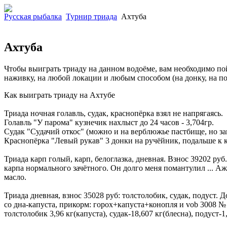
Русская рыбалка
Турнир триада
Ахтуба
Ахтуба
Чтобы выиграть триаду на данном водоёме, вам необходимо пой
наживку, на любой локации
и любым способом (на донку, на п
Как выиграть триаду на Ахтубе
Триада ночная голавль, судак, краснопёрка взял не напрягаясь.
Голавль "У парома" кузнечик нахлыст до 24 часов - 3,704гр.
Судак "Судачий откос" (можно и на верблюжье пастбище, но зако
Краснопёрка "Левый рукав" 3 донки на ручёйник, подальше к кус
Триада карп голый, карп, белоглазка, дневная. Взнос 39202 руб
карпа нормального зачётного. Он долго меня помантулил ... Аж 
масло.
Триада дневная, взнос 35028 руб: толстолобик, судак, подуст. 
со дна-капуста, прикорм: горох+капуста+конопля и vob 3008 №
толстолобик 3,96 кг(капуста), судак-18,607 кг(блесна), подуст-1,