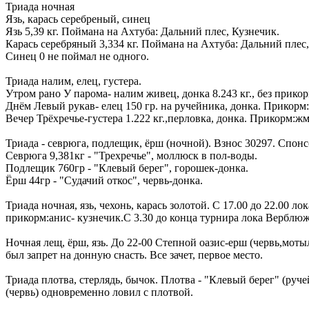
Триада ночная
Язь, карась серебреный, синец
Язь 5,39 кг. Поймана на Ахтуба: Дальний плес, Кузнечик.
Карась серебряный 3,334 кг. Поймана на Ахтуба: Дальний плес,
Синец 0 не поймал не одного.
Триада налим, елец, густера.
Утром рано У парома- налим живец, донка 8.243 кг., без прикор
Днём Левый рукав- елец 150 гр. на ручейника, донка. Прик
Вечер Трёхречье-густера 1.222 кг.,перловка, донка. Прикорм:ж
Триада - севрюга, подлещик, ёрш (ночной). Взнос 30297. Спонсо
Севрюга 9,381кг - "Трехречье", моллюск в пол-воды.
Подлещик 760гр - "Клевый берег", горошек-донка.
Ёрш 44гр - "Судачий откос", червь-донка.
Триада ночная, язь, чехонь, карась золотой. С 17.00 до 22.00 л
прикорм:анис- кузнечик.С 3.30 до конца турнира лока Верблюжье 
Ночная лещ, ёрш, язь. До 22-00 Степной оазис-ерш (червь,мотыл
был запрет на донную снасть. Все зачет, первое место.
Триада плотва, стерлядь, бычок. Плотва - "Клевый берег" (руч
(червь) одновременно ловил с плотвой.