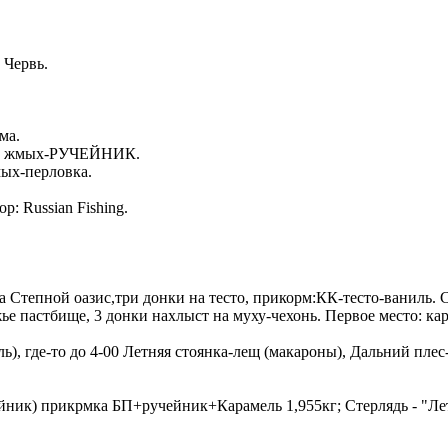
 Червь.
ма.
орм: жмых-РУЧЕЙНИК.
мых-перловка.
р: Russian Fishing.
ока Степной оазис,три донки на тесто, прикорм:КК-тесто-ваниль. С
пастбище, 3 донки нахлыст на муху-чехонь. Первое место: карась 
ь), где-то до 4-00 Летняя стоянка-лещ (макароны), Дальний плес-
ейник) прикрмка БП+ручейник+Карамель 1,955кг; Стерлядь - "Лет