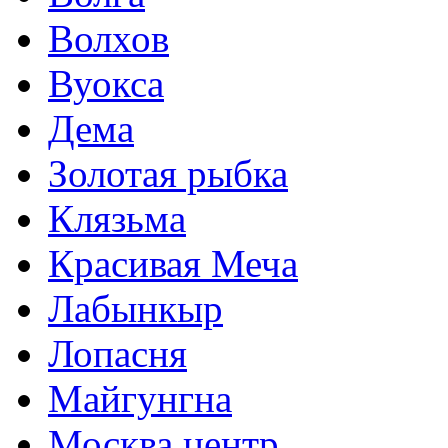
Волхов
Вуокса
Дема
Золотая рыбка
Клязьма
Красивая Меча
Лабынкыр
Лопасня
Майгунгна
Москва центр