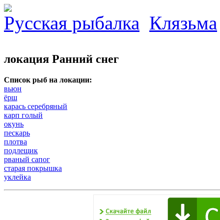
Русская рыбалка
Клязьма
локация Ранний снег
Список рыб на локации:
вьюн
ёрш
карась серебряный
карп голый
окунь
пескарь
плотва
подлещик
рваный сапог
старая покрышка
уклейка