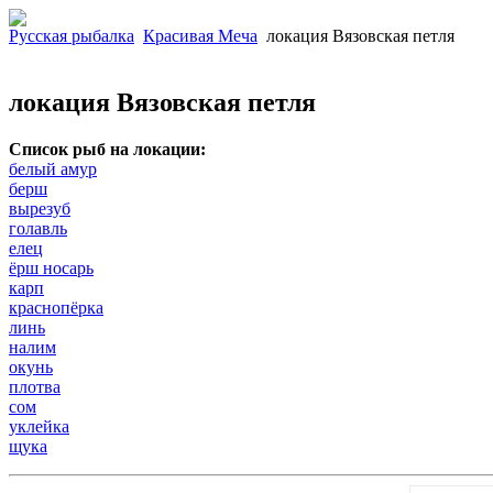
Русская рыбалка
Красивая Меча
локация Вязовская петля
локация Вязовская петля
Список рыб на локации:
белый амур
берш
вырезуб
голавль
елец
ёрш носарь
карп
краснопёрка
линь
налим
окунь
плотва
сом
уклейка
щука