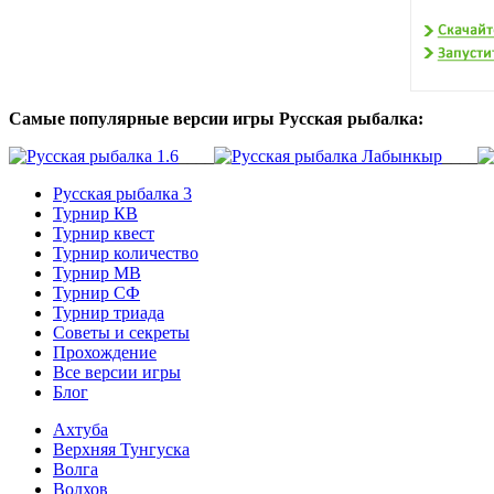
Самые популярные версии игры Русская рыбалка:
____
____
Русская рыбалка 3
Турнир КВ
Турнир квест
Турнир количество
Турнир МВ
Турнир СФ
Турнир триада
Советы и секреты
Прохождение
Все версии игры
Блог
Ахтуба
Верхняя Тунгуска
Волга
Волхов