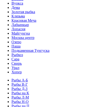
Вуокса
Дема
Золотая рыбка
Клязьма
Красивая Меча
Лабынкыр
Лопасня
Майгунгна
Москва центр
Озеро
Паша
Подкаменная Тунгуска
Рыбхоз
Сара
Свирь
Урал
Хопер
Рыбы А-Б
Рыбы В-Г
Рыбы Д-З
Рыбы на К
Рыбы Л-М
Рыбы Н-О
Рыбы на П