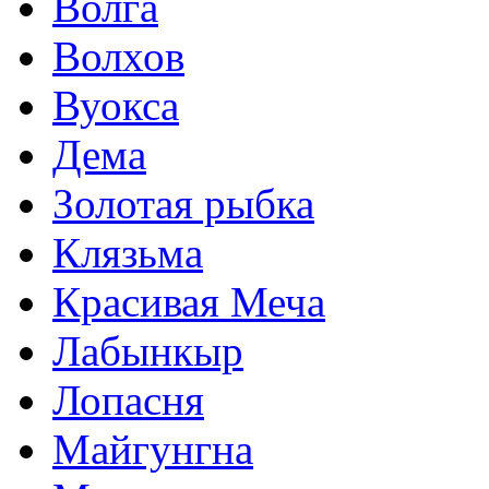
Волга
Волхов
Вуокса
Дема
Золотая рыбка
Клязьма
Красивая Меча
Лабынкыр
Лопасня
Майгунгна