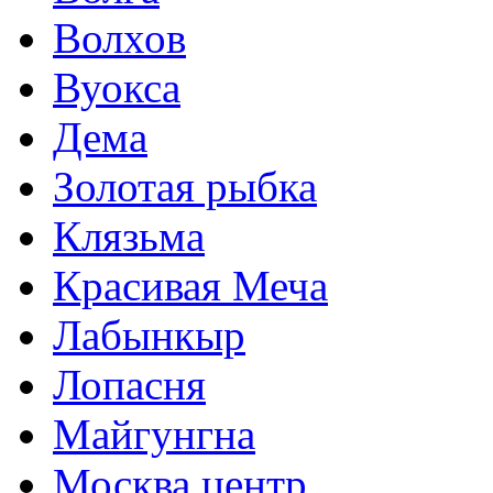
Волхов
Вуокса
Дема
Золотая рыбка
Клязьма
Красивая Меча
Лабынкыр
Лопасня
Майгунгна
Москва центр