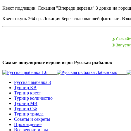
Квест подлещик. Локация "Впереди деревня" 3 донки на горош
Квест окунь 264 гр. Локация Берег спасовавшей фантазии. Взял
Самые популярные версии игры Русская рыбалка:
____
____
Русская рыбалка 3
Турнир КВ
Турнир квест
Турнир количество
Турнир МВ
Турнир СФ
Турнир триада
Советы и секреты
Прохождение
Все версии игры