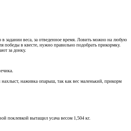
о в задании веса, за отведенное время. Ловить можно на любую
ля победы в квесте, нужно правильно подобрать прикормку.
ают за донку.
нечика.
ин нахлыст, наживка опарыш, так как вес маленький, прикорм
рвой поклевкой вытащил усача весом 1,504 кг.