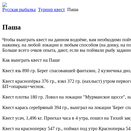
Русская рыбалка
Турнир квест
Паша
Паша
Чтобы выиграть квест на данном водоёме, вам необходимо пойма
наживку, на любой локации и любым способом (на донку, на по
Больше всего очков опыта, дают, если вы поймали рыбу заданно
Как выиграть квест на Паше
Квест язь 890 гр. Берег спасовавшей фантазии, 2 кузнечика дн
Квест краснопёрка 376 гр., взял 372 гр. (нахлыст) утром перво
БП+опарыш+чеснок.
Квест плотва 180 гр. Ловил на локации "Мурманское щоссе", н
Квест карась серебряный 394 гр., выиграл на локации 'Берег с
Квест усач, 1,496 кг. Приехал часа в 4 утра, пошел на Тихий з
Квест на красноперку 547 гр., поймал под утро Красноперка 5