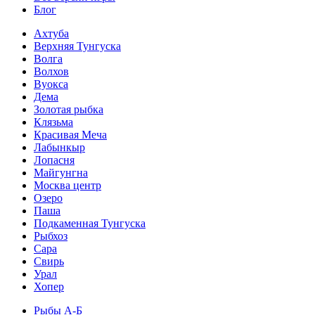
Блог
Ахтуба
Верхняя Тунгуска
Волга
Волхов
Вуокса
Дема
Золотая рыбка
Клязьма
Красивая Меча
Лабынкыр
Лопасня
Майгунгна
Москва центр
Озеро
Паша
Подкаменная Тунгуска
Рыбхоз
Сара
Свирь
Урал
Хопер
Рыбы А-Б