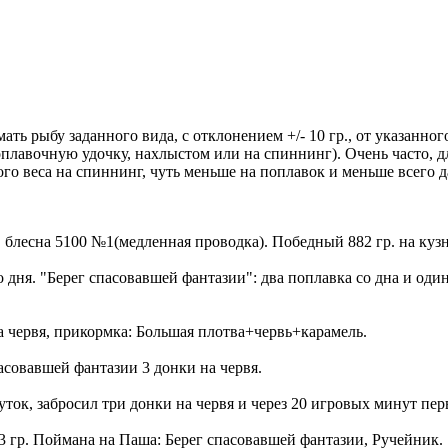
ть рыбу заданного вида, с отклонением +/- 10 гр., от указанног
плавочную удочку, нахлыстом или на спиннинг). Очень часто, д
го веса на спиннинг, чуть меньше на поплавок и меньше всего д
о, блесна 5100 №1(медленная проводка). Победный 882 гр. на куз
го дня. "Берег спасовавшей фантазии": два поплавка со дна и од
а червя, прикормка: Большая плотва+червь+карамель.
пасовавшей фантазии 3 донки на червя.
акуток, забросил три донки на червя и через 20 игровых минут пе
43 гр. Поймана на Паша: Берег спасовавшей фантазии, Ручейник.