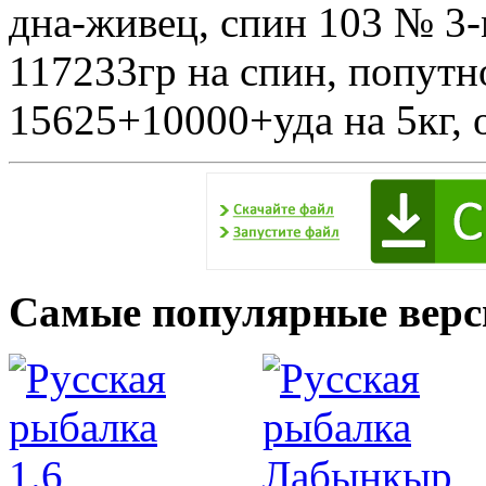
дна-живец, спин 103 № 3
117233гр на спин, попутно
15625+10000+уда на 5кг, 
Самые популярные верс
____