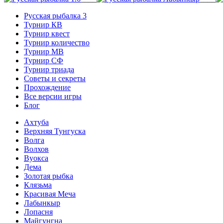
Русская рыбалка 3
Турнир КВ
Турнир квест
Турнир количество
Турнир МВ
Турнир СФ
Турнир триада
Советы и секреты
Прохождение
Все версии игры
Блог
Ахтуба
Верхняя Тунгуска
Волга
Волхов
Вуокса
Дема
Золотая рыбка
Клязьма
Красивая Меча
Лабынкыр
Лопасня
Майгунгна