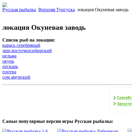
Русская рыбалка
Верхняя Тунгуска
локация Окуневая заводь
локация Окуневая заводь
Список рыб на локации:
карась серебряный
лещ восточносибирский
нельма
окунь
пескарь
плотва
сом амурский
Самые популярные версии игры Русская рыбалка:
____
____