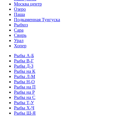
Москва центр
Озеро
Паша
Подкаменная Тунгуска
Рыбхоз
Сара
Свирь
Урал
Хопер
Рыбы А-Б
Рыбы В-Г
Рыбы Д-З
Рыбы на К
Рыбы Л-М
Рыбы Н-О
Рыбы на П
Рыбы на Р
Рыбы на С
Рыбы Т-У
Рыбы Х-Ч
Рыбы Ш-Я