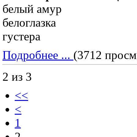
белый амур
белоглазка
густера
Подробнее ...
(3712 просм
2 из 3
<<
<
1
2