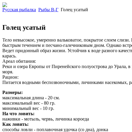
Русская рыбалка
Рыбы В-Г
Голец усатый
Голец усатый
Тело невысокое, умеренно вальковатое, покрытое слоем слизи.
быстрым течением и песчано-галечниковым дном. Однако встреч
Ведет придонный образ жизни. Устойчив к воде разного качест
карась.
Ареал обитания:
Реки и озера Европы от Пиренейского полуострова до Урала, в
моря.
Рацион:
Питается водными беспозвоночными, личинками насекомых, р
Размеры:
максимальная длина - 20 см.
максимальный вес - 80 гр.
минимальный вес - 10 гр.
На что ловить:
наживки - мотыль, червь, личинка короеда
Как ловить:
способы ловли - поплавочная удочка (со дна), донка