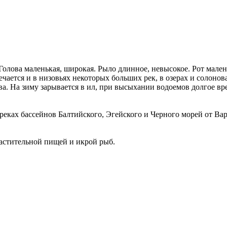
 Голова маленькая, широкая. Рыло длинное, невысокое. Рот мале
ается и в низовьях некоторых больших рек, в озерах и солонов
ва. На зиму зарывается в ил, при высыхании водоемов долгое вр
 реках бассейнов Балтийского, Эгейского и Черного морей от Вар
астительной пищей и икрой рыб.