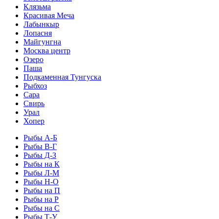
Клязьма
Красивая Меча
Лабынкыр
Лопасня
Майгунгна
Москва центр
Озеро
Паша
Подкаменная Тунгуска
Рыбхоз
Сара
Свирь
Урал
Хопер
Рыбы А-Б
Рыбы В-Г
Рыбы Д-З
Рыбы на К
Рыбы Л-М
Рыбы Н-О
Рыбы на П
Рыбы на Р
Рыбы на С
Рыбы Т-У