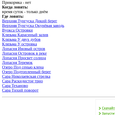
Прикормка - нет
Когда ловить:
время суток - только днём
Где ловить:
Верхняя Тунгуска Дикий берег
Верхняя Тунгуска Окунёвая заводь
Вуокса Островки
Клязьма Карасиный залив
Клязьма У двух дубов
Клязьма У островка
Лопасня Ивовый остров
Лопасня Островок в реке
Лопасня Просвет солнца
Лопасня Теремок
Озеро Под сенью клена
Озеро Подтопленный берег
Сара Николаевская стрелка
Сара Раскидистое трио
Сара Теханово
Сара Тихий поворот