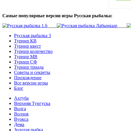
Самые популярные версии игры Русская рыбалка:
____
____
Русская рыбалка 3
Турнир КВ
Турнир квест
Турнир количество
Турнир МВ
Турнир СФ
Турнир триада
Советы и секреты
Прохождение
Все версии игры
Блог
Ахтуба
Верхняя Тунгуска
Волга
Волхов
Вуокса
Дема
Золотая рыбка