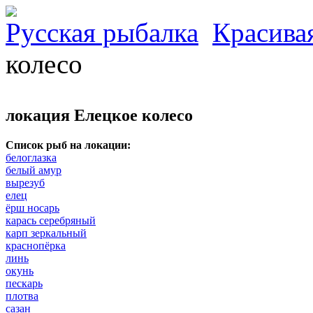
Русская рыбалка
Красива
колесо
локация Елецкое колесо
Список рыб на локации:
белоглазка
белый амур
вырезуб
елец
ёрш носарь
карась серебряный
карп зеркальный
краснопёрка
линь
окунь
пескарь
плотва
сазан