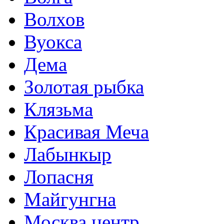
Волхов
Вуокса
Дема
Золотая рыбка
Клязьма
Красивая Меча
Лабынкыр
Лопасня
Майгунгна
Москва центр