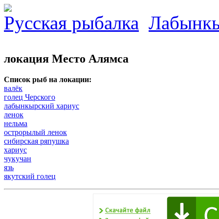
Русская рыбалка
Лабынк
локация Место Алямса
Список рыб на локации:
валёк
голец Черского
лабынкырский хариус
ленок
нельма
острорылый ленок
сибирская ряпушка
хариус
чукучан
язь
якутский голец