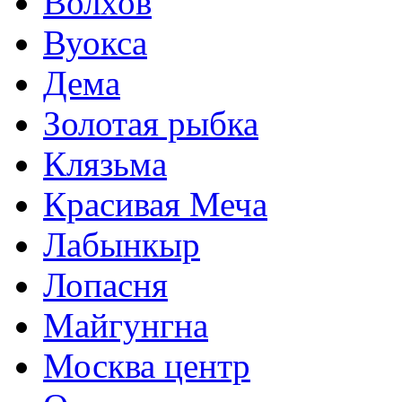
Волхов
Вуокса
Дема
Золотая рыбка
Клязьма
Красивая Меча
Лабынкыр
Лопасня
Майгунгна
Москва центр