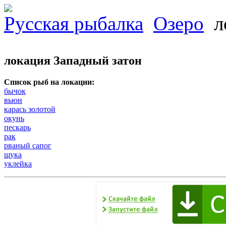
Русская рыбалка
Озеро
л
локация Западный затон
Список рыб на локации:
бычок
вьюн
карась золотой
окунь
пескарь
рак
рваный сапог
щука
уклейка