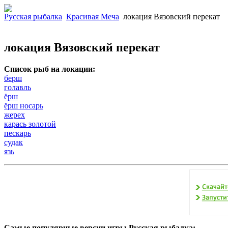
Русская рыбалка
Красивая Меча
локация Вязовский перекат
локация Вязовский перекат
Список рыб на локации:
берш
голавль
ёрш
ёрш носарь
жерех
карась золотой
пескарь
судак
язь
Самые популярные версии игры Русская рыбалка: