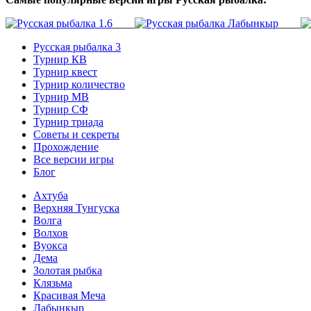
____
____
Русская рыбалка 3
Турнир КВ
Турнир квест
Турнир количество
Турнир МВ
Турнир СФ
Турнир триада
Советы и секреты
Прохождение
Все версии игры
Блог
Ахтуба
Верхняя Тунгуска
Волга
Волхов
Вуокса
Дема
Золотая рыбка
Клязьма
Красивая Меча
Лабынкыр