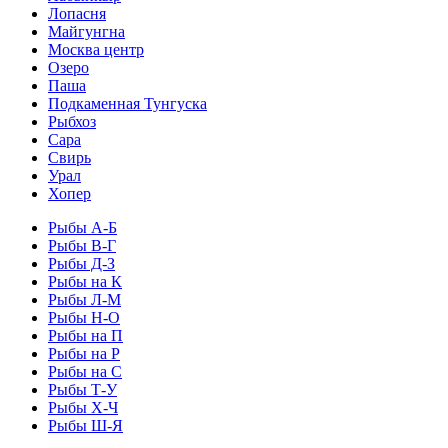
Лопасня
Майгунгна
Москва центр
Озеро
Паша
Подкаменная Тунгуска
Рыбхоз
Сара
Свирь
Урал
Хопер
Рыбы А-Б
Рыбы В-Г
Рыбы Д-З
Рыбы на К
Рыбы Л-М
Рыбы Н-О
Рыбы на П
Рыбы на Р
Рыбы на С
Рыбы Т-У
Рыбы Х-Ч
Рыбы Ш-Я