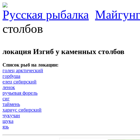
Русская рыбалка
Майгунг
столбов
локация Изгиб у каменных столбов
Список рыб на локации:
голец арктический
горбуша
елец сибирский
ленок
ручьевая форель
сиг
таймень
хариус сибирский
чукучан
щука
язь