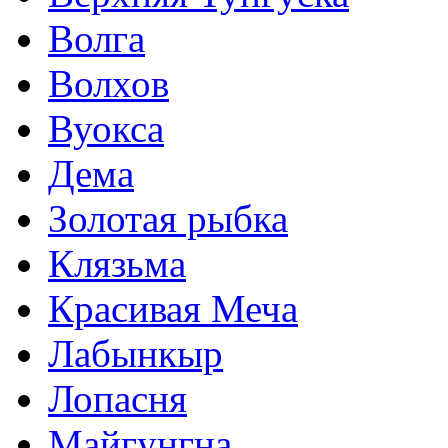
Волга
Волхов
Вуокса
Дема
Золотая рыбка
Клязьма
Красивая Меча
Лабынкыр
Лопасня
Майгунгна