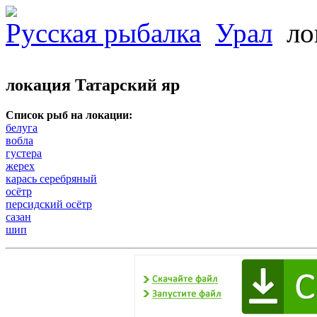
Русская рыбалка
Урал
ло
локация Татарский яр
Список рыб на локации:
белуга
вобла
густера
жерех
карась серебряный
осётр
персидский осётр
сазан
шип