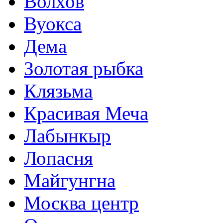
Волхов
Вуокса
Дема
Золотая рыбка
Клязьма
Красивая Меча
Лабынкыр
Лопасня
Майгунгна
Москва центр